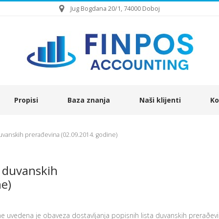
Jug Bogdana 20/1, 74000 Doboj
Propisi
Baza znanja
Naši klijenti
Ko
uvanskih prerađevina (02.09.2014. godine)
a duvanskih
e)
uvedena je obaveza dostavljanja popisnih lista duvanskih preraðevi