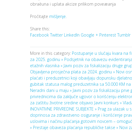
obraèuna i uplata akcize prilikom poveæanja
Pročitajte
mišljenje.
Share this:
Facebook
Twitter
LinkedIn
Google +
Pinterest
Tumblr
More in this category:
Postupanje u slučaju kvara na 
za 2025. godinu »
Podsjetnik na obavezu evidentiranj
etažnih vlasnika »
Javni poziv za fiskalizaciju druge gr
Objavljena prosječna plata za 2024. godinu »
Novi osn
plaćati i preduzetnici koji obavljaju dopunsku djelatno
gubitak statusa malog preduzetnika sa 50.000 KM na
Neradni dani u maju »
Javni poziv za fiskalizaciju prv
privrednicima da zaključe ugovor o korišćenju elekt
za zaštitu životne sredine objavio Javni konkurs »
Vlad
INOVATIVNE PRIVREDNE SUBJEKTE »
Prag za ulazak u
doprinosa za zdravstveno osiguranje i korišćenje prav
uslovima i načinu plaćanja gotovim novcem – omogu
»
Prestaje obaveza plaćanja republičke takse »
Novi z