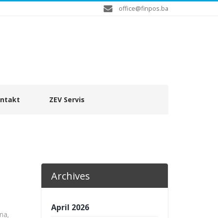
office@finpos.ba
ntakt
ZEV Servis
Archives
April 2026
na,