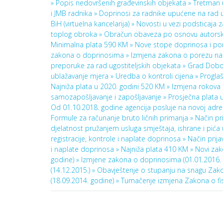
»
Popis nedovršenih građevinskih objekata »
Tretman 
i JMB radnika »
Doprinosi za radnike upućene na rad 
BiH (virtuelna kancelarija) »
Novosti u vezi podsticaja 
toplog obroka »
Obračun obaveza po osnovu autors
Minimalna plata 590 KM »
Nove stope doprinosa i p
zakona o doprinosima »
Izmjena zakona o porezu n
preporuke za rad ugostiteljskih objekata »
Grad Doboj
ublažavanje mjera »
Uredba o kontroli cijena »
Progla
Najniža plata u 2020. godini 520 KM »
Izmjena rokova 
samozapošljavanje i zapošljavanje »
Prosječna plata u
Od 01.10.2018. godine agencija posluje na novoj adre
Formule za računanje bruto ličnih primanja »
Način pr
djelatnost pružanjem usluga smještaja, ishrane i pića 
registracije, kontrole i naplate doprinosa »
Način prija
i naplate doprinosa »
Najniža plata 410 KM »
Novi za
godine) »
Izmjene zakona o doprinosima (01.01.2016. 
(14.12.2015.) »
Obavještenje o stupanju na snagu Zak
(18.09.2014. godine) »
Tumačenje izmjena Zakona o fiska