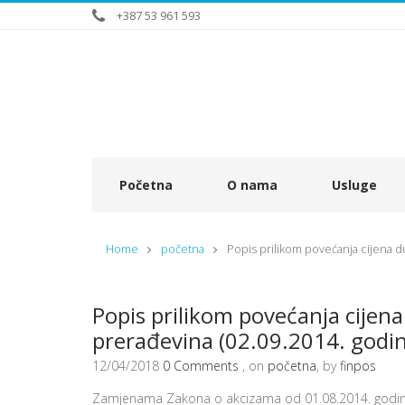
+387 53 961 593
Početna
O nama
Usluge
Home
početna
Popis prilikom povećanja cijena d
Popis prilikom povećanja cijen
prerađevina (02.09.2014. godin
12/04/2018
0 Comments
, on
početna
, by
finpos
Zamjenama Zakona o akcizama od 01.08.2014. godine 