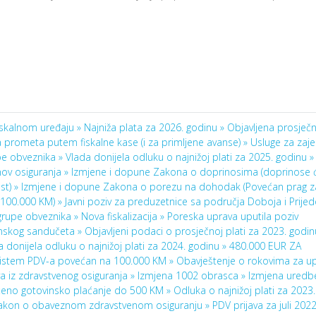
fiskalnom uređaju »
Najniža plata za 2026. godinu »
Objavljena prosječn
a prometa putem fiskalne kase (i za primljene avanse) »
Usluge za zaj
upe obveznika »
Vlada donijela odluku o najnižoj plati za 2025. godinu »
ov osiguranja »
Izmjene i dopune Zakona o doprinosima (doprinose 
st) »
Izmjene i dopune Zakona o porezu na dohodak (Povećan prag z
 100.000 KM) »
Javni poziv za preduzetnice sa područja Doboja i Prijed
e grupe obveznika »
Nova fiskalizacija »
Poreska uprava uputila poziv
ronskog sandučeta »
Objavljeni podaci o prosječnoj plati za 2023. godi
a donijela odluku o najnižoj plati za 2024. godinu »
480.000 EUR ZA
 sistem PDV-a povećan na 100.000 KM »
Obavještenje o rokovima za up
a iz zdravstvenog osiguranja »
Izmjena 1002 obrasca »
Izmjena uredb
ćeno gotovinsko plaćanje do 500 KM »
Odluka o najnižoj plati za 2023
akon o obaveznom zdravstvenom osiguranju »
PDV prijava za juli 202