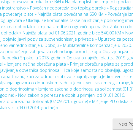
usluga prevoza putnika kroz BiH »
Na platnoj listi ne smiju biti podaci
u inostranstvo »
Povećan neoporezivi dio toplog obroka »
Registracija
za povećanje plate »
Najniža plata povećana na 650 KM »
Povećanje iz
kog ugovora »
Ukidaju se komunalne takse na isticanje poslovnog ime
oreza na dohodak »
Izmjena Uredbe o ograničenju marži »
Zakon o do
a dohodak »
Najniža plata od 01.06.2021. godine biće 540,00 KM »
Nov
 objavio javni poziv za subvencionisanje privrede »
Uputstvo za post
šeno vanredno stanje u Doboju »
Multilateralne kompenzacije u 2020. 
za podnošenje zahtjeva za refundaciju porodiljskog »
Objavljeni javni 
 Republici Srpskoj u 2018. godini »
Odluka o najnižoj plati za 2019. go
si »
Izmjene načina obračuna plata »
Primjer obračuna plate za porodi
ijavljivanja obveznika doprinosa – lica koje samostalno obavljaju ugost
u apartmanu, kući za odmor i sobi za iznajmljivanje u Jedinstveni sist
vljivanja ugovora o dopunskom radu u Jedinstveni sistem registracije, 
kon o doprinosima »
Izmjene zakona o doprinosu za solidarnost (01.0
godine) »
Novi zakon o porezu na dobit u primjeni od 01.01.2016.
ona o porezu na dohodak (02.09.2015. godine) »
Mišljenje PU o fiskaliza
lizaciji (04.09.2014. godine) »
Next Po