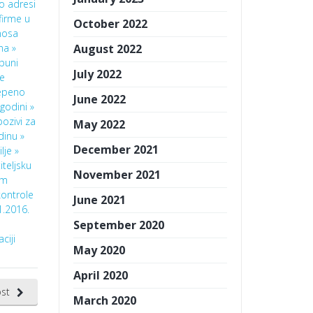
 o adresi
 firme u
October 2022
nosa
na »
August 2022
puni
July 2022
e
epeno
June 2022
godini »
pozivi za
May 2022
dinu »
December 2021
lje »
iteljsku
November 2021
em
kontrole
June 2021
1.2016.
September 2020
ciji
May 2020
April 2020
st
March 2020