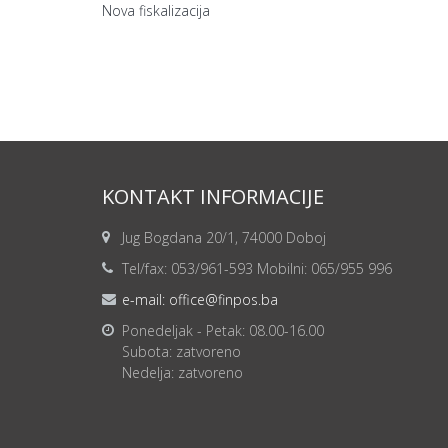
Nova fiskalizacija
KONTAKT INFORMACIJE
Jug Bogdana 20/1, 74000 Doboj
Tel/fax: 053/961-593 Mobilni: 065/955 996
e-mail: office@finpos.ba
Ponedeljak - Petak: 08.00-16.00
Subota: zatvoreno
Nedelja: zatvoreno