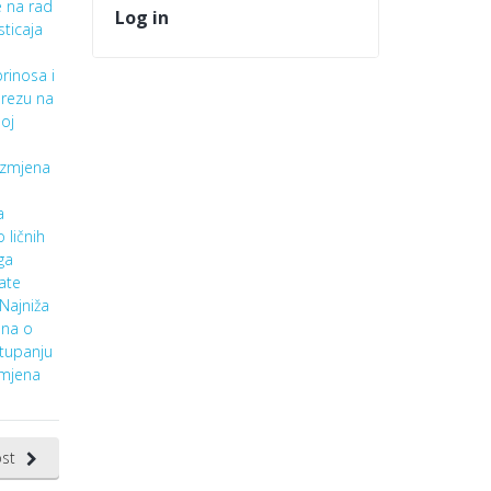
 na rad
Log in
sticaja
rinosa i
rezu na
oj
Izmjena
a
 ličnih
ga
late
Najniža
ona o
stupanju
zmjena
st