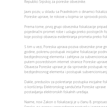
Republici Srpskoj za poreske obveznike.
Javni poziv, u skladu sa Pravilnikom o dinamici fiskaliz
Poreske uprave, te rokove u kojima se sprovodi postupak
Prema tome, prvoj grupi obveznika fiskalizacije pripadaj
pojedinačni promet robe i usluga preko postojećih fiska
koje postoji obaveza evidentiranja prometa preko fisk
S tim u vezi, Poreska uprava poziva obveznike prve gr
godine, pokrenu postupak inicijalne fiskalizacije podn
bezbjednosnog elementa i zahtjeva za subvencionisanje
putem posredstvom internet stranice Poreske uprave
Obaveza Poreske uprave je da sprovede postupak reg
bezbjednosnog elementa i postupak subvencionisanja tr
Dakle, preduslov za pokretanje postupka inicijalne f
o korišćenju Elektronskog sandučeta Poreske uprave i
postavljanja elektronskih fiskalnih uređaja.
Naime, novi Zakon o fiskalizaciji je u članu 8. propis
Srpske, na osnovu sprovedenog postupka javnog poziva