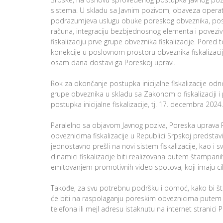
sistema. U skladu sa Javnim pozivom, obaveza operater
podrazumjeva uslugu obuke poreskog obveznika, posta
računa, integraciju bezbjednosnog elementa i poveziva
fiskalizaciju prve grupe obveznika fiskalizacije. Pore
konekcije u poslovnom prostoru obveznika fiskalizacije
osam dana dostavi ga Poreskoj upravi.
Rok za okončanje postupka inicijalne fiskalizacije od
grupe obveznika u skladu sa Zakonom o fiskalizaciji 
postupka inicijalne fiskalizacije, tj. 17. decembra 2024
Paralelno sa objavom Javnog poziva, Poreska uprava
obveznicima fiskalizacije u Republici Srpskoj predstavi
jednostavno prešli na novi sistem fiskalizacije, kao i 
dinamici fiskalizacije biti realizovana putem štampanih
emitovanjem promotivnih video spotova, koji imaju cil
Takođe, za svu potrebnu podršku i pomoć, kako bi što 
će biti na raspolaganju poreskim obveznicima putem 
telefona ili mejl adresu istaknutu na internet stranici