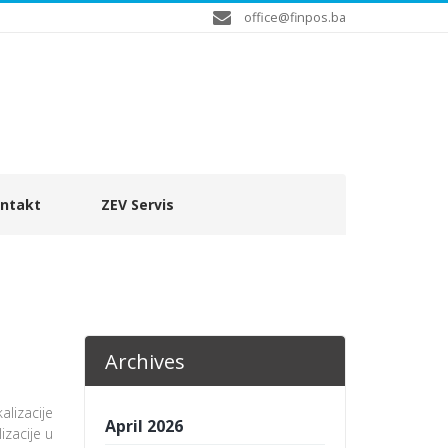
office@finpos.ba
ntakt
ZEV Servis
Archives
alizacije
April 2026
izacije u