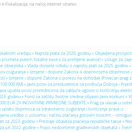
e-Fiskalizacija, na našoj internet stranici.
fiskalnom uređaju »
Najniža plata za 2026. godinu »
Objavljena prosječn
a prometa putem fiskalne kase (i za primljene avanse) »
Usluge za zaj
upe obveznika »
Vlada donijela odluku o najnižoj plati za 2025. godinu »
ov osiguranja »
Izmjene i dopune Zakona o doprinosima (doprinose 
st) »
Izmjene i dopune Zakona o porezu na dohodak (Povećan prag z
 100.000 KM) »
Javni poziv za preduzetnice sa područja Doboja i Prijed
va uputila poziv privrednicima da zaključe ugovor o korišćenju elekt
2023. godinu »
Fond za zaštitu životne sredine objavio Javni konkurs »
V
000 EUR ZA INOVATIVNE PRIVREDNE SUBJEKTE »
Prag za ulazak u sist
uplatu doprinosa za zdravstveno osiguranje i korišćenje prava iz
mjena uredbe o uslovima i načinu plaćanja gotovim novcem – omogu
ati za 2023. godinu »
Prestaje obaveza plaćanja republičke takse »
Nov
za juli 2022. godine »
Popis nedovršenih građevinskih objekata »
Tret