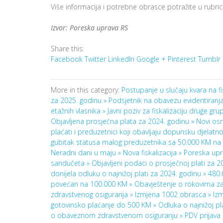
Više informacija i potrebne obrasce potražite u rubrici 
Izvor: Poreska uprava RS
Share this:
Facebook
Twitter
LinkedIn
Google +
Pinterest
Tumblr
More in this category:
Postupanje u slučaju kvara na 
za 2025. godinu »
Podsjetnik na obavezu evidentiranj
etažnih vlasnika »
Javni poziv za fiskalizaciju druge gr
Objavljena prosječna plata za 2024. godinu »
Novi osn
plaćati i preduzetnici koji obavljaju dopunsku djelatno
gubitak statusa malog preduzetnika sa 50.000 KM na
Neradni dani u maju »
Nova fiskalizacija »
Poreska upra
sandučeta »
Objavljeni podaci o prosječnoj plati za 
donijela odluku o najnižoj plati za 2024. godinu »
480.
povećan na 100.000 KM »
Obavještenje o rokovima za 
zdravstvenog osiguranja »
Izmjena 1002 obrasca »
Iz
gotovinsko plaćanje do 500 KM »
Odluka o najnižoj pl
o obaveznom zdravstvenom osiguranju »
PDV prijava 