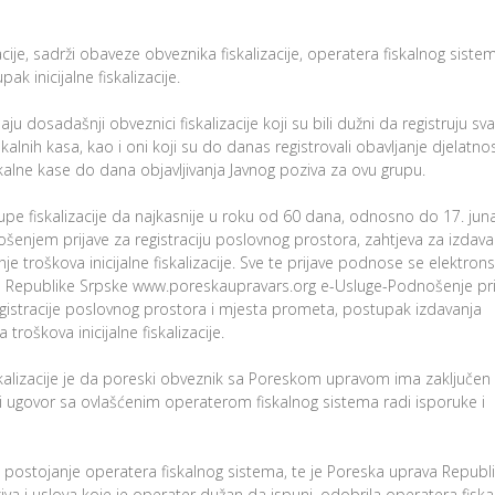
acije, sadrži obaveze obveznika fiskalizacije, operatera fiskalnog sistem
 inicijalne fiskalizacije.
u dosadašnji obveznici fiskalizacije koji su bili dužni da registruju sva
lnih kasa, kao i oni koji su do danas registrovali obavljanje djelatnos
alne kase do dana objavljivanja Javnog poziva za ovu grupu.
upe fiskalizacije da najkasnije u roku od 60 dana, odnosno do 17. jun
ošenjem prijave za registraciju poslovnog prostora, zahtjeva za izdava
 troškova inicijalne fiskalizacije. Sve te prijave podnose se elektron
 Republike Srpske www.poreskaupravars.org e-Usluge-Podnošenje pri
istracije poslovnog prostora i mjesta prometa, postupak izdavanja
oškova inicijalne fiskalizacije.
iskalizacije je da poreski obveznik sa Poreskom upravom ima zaključen
 ugovor sa ovlašćenim operaterom fiskalnog sistema radi isporuke i
ao postojanje operatera fiskalnog sistema, te je Poreska uprava Republ
 i uslova koje je operater dužan da ispuni, odobrila operatera fiska