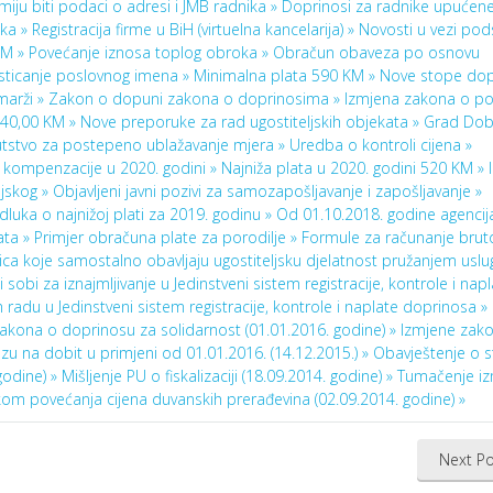
smiju biti podaci o adresi i JMB radnika »
Doprinosi za radnike upućene
oka »
Registracija firme u BiH (virtuelna kancelarija) »
Novosti u vezi pod
KM »
Povećanje iznosa toplog obroka »
Obračun obaveza po osnovu
sticanje poslovnog imena »
Minimalna plata 590 KM »
Nove stope dop
marži »
Zakon o dopuni zakona o doprinosima »
Izmjena zakona o po
540,00 KM »
Nove preporuke za rad ugostiteljskih objekata »
Grad Dob
tstvo za postepeno ublažavanje mjera »
Uredba o kontroli cijena »
e kompenzacije u 2020. godini »
Najniža plata u 2020. godini 520 KM »
ljskog »
Objavljeni javni pozivi za samozapošljavanje i zapošljavanje »
dluka o najnižoj plati za 2019. godinu »
Od 01.10.2018. godine agencij
ata »
Primjer obračuna plate za porodilje »
Formule za računanje bruto
lica koje samostalno obavljaju ugostiteljsku djelatnost pružanjem uslu
sobi za iznajmljivanje u Jedinstveni sistem registracije, kontrole i nap
radu u Jedinstveni sistem registracije, kontrole i naplate doprinosa »
akona o doprinosu za solidarnost (01.01.2016. godine) »
Izmjene zak
u na dobit u primjeni od 01.01.2016. (14.12.2015.) »
Obavještenje o 
godine) »
Mišljenje PU o fiskalizaciji (18.09.2014. godine) »
Tumačenje i
ikom povećanja cijena duvanskih prerađevina (02.09.2014. godine) »
Next Po