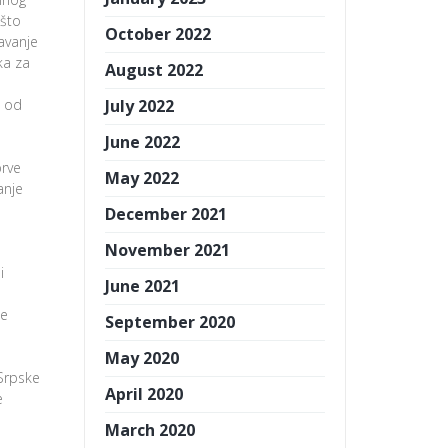
 što
October 2022
avanje
ka za
August 2022
u od
July 2022
June 2022
prve
May 2022
anje
December 2021
November 2021
i
June 2021
te
September 2020
May 2020
 Srpske
April 2020
e
March 2020