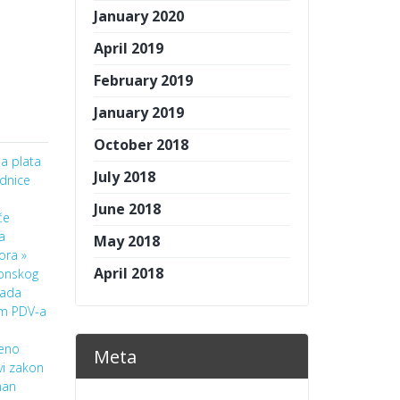
January 2020
April 2019
February 2019
January 2019
October 2018
a plata
July 2018
ednice
June 2018
će
a
May 2018
ora »
April 2018
ronskog
lada
em PDV-a
ćeno
Meta
i zakon
man