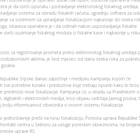
a je da izvrši isporuku i postavljanje elektronskog fiskalnog uređaja,
vljanje sistema za obradu fiskalnih računa, ugradnju softvera za izd
nje sa sistemom za upravljanje fiskalizacijom najkasnije do isteka ro
d toga, obaveza operatera je i da odmah nakon uspostavljanja fiskalne
 izvrši izuzimanje fiskalnog modula iz fiskalne kase i najkasnije u rok
nosno za registrovanje prometa preko elektronskog fiskalnog uređaja 
i podzakonskim aktima, je šest mjeseci od dana isteka roka za pokret
. godine.
 Republike Srpske danas započinje i medijsku kampanju kojom će
ti sve potrebne korake i preduslove koje trebaju ispuniti kako bi brzo 
sve prednosti nove fiskalizacije. Kampanja će, u skladu sa Pravilnikom o
, digitalnih i elektronskih medija, kroz objavu sadržaja Javnog poziva, 
j bolju informisanost obveznika o novom sistemu fiskalizacije.
jednostavnije prešli na novu fiskalizaciju, Poreska uprava Republike
Kontakt centra u Sektoru za usluge poreskim obveznicima, na brojev
 Poreske uprave RS.