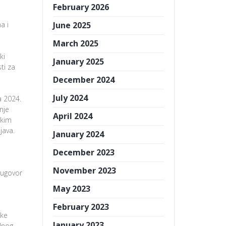
February 2026
a i
June 2025
March 2025
ki
January 2025
ti za
December 2024
July 2024
a 2024.
nje
April 2024
skim
java.
January 2024
December 2023
November 2023
 ugovor
May 2023
February 2023
ike
January 2023
lnog