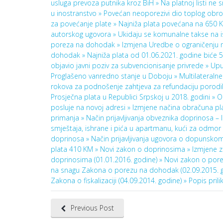
usluga prevoza putnika kroz BiH »
Na platnoj listi ne 
u inostranstvo »
Povećan neoporezivi dio toplog obr
za povećanje plate »
Najniža plata povećana na 650 
autorskog ugovora »
Ukidaju se komunalne takse na i
poreza na dohodak »
Izmjena Uredbe o ograničenju 
dohodak »
Najniža plata od 01.06.2021. godine biće 
objavio javni poziv za subvencionisanje privrede »
Upu
Proglašeno vanredno stanje u Doboju »
Multilateraln
rokova za podnošenje zahtjeva za refundaciju porodi
Prosječna plata u Republici Srpskoj u 2018. godini »
O
posluje na novoj adresi »
Izmjene načina obračuna pl
primanja »
Način prijavljivanja obveznika doprinosa – 
smještaja, ishrane i pića u apartmanu, kući za odmor i 
doprinosa »
Način prijavljivanja ugovora o dopunskom 
plata 410 KM »
Novi zakon o doprinosima »
Izmjene z
doprinosima (01.01.2016. godine) »
Novi zakon o porez
na snagu Zakona o porezu na dohodak (02.09.2015. 
Zakona o fiskalizaciji (04.09.2014. godine) »
Popis pril
Previous Post