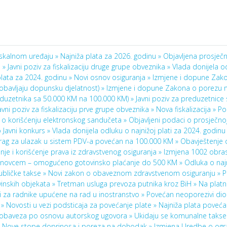
fiskalnom uređaju »
Najniža plata za 2026. godinu »
Objavljena prosječn
a »
Javni poziv za fiskalizaciju druge grupe obveznika »
Vlada donijela o
lata za 2024. godinu »
Novi osnov osiguranja »
Izmjene i dopune Zak
 obavljaju dopunsku djelatnost) »
Izmjene i dopune Zakona o porezu 
duzetnika sa 50.000 KM na 100.000 KM) »
Javni poziv za preduzetnice
avni poziv za fiskalizaciju prve grupe obveznika »
Nova fiskalizacija »
Po
r o korišćenju elektronskog sandučeta »
Objavljeni podaci o prosječnoj
o Javni konkurs »
Vlada donijela odluku o najnižoj plati za 2024. godinu
rag za ulazak u sistem PDV-a povećan na 100.000 KM »
Obavještenje 
je i korišćenje prava iz zdravstvenog osiguranja »
Izmjena 1002 obra
im novcem – omogućeno gotovinsko plaćanje do 500 KM »
Odluka o naj
ubličke takse »
Novi zakon o obaveznom zdravstvenom osiguranju »
P
inskih objekata »
Tretman usluga prevoza putnika kroz BiH »
Na platno
 za radnike upućene na rad u inostranstvo »
Povećan neoporezivi dio
) »
Novosti u vezi podsticaja za povećanje plate »
Najniža plata poveć
obaveza po osnovu autorskog ugovora »
Ukidaju se komunalne takse
»
Nove stope doprinosa i poreza na dohodak »
Izmjena Uredbe o ogr