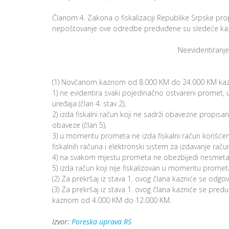
Članom 4. Zakona o fiskalizaciji Republike Srpske prop
nepoštovanje ove odredbe predviđene su sledeće ka
Neevidentiranje
(1) Novčanom kaznom od 8.000 KM do 24.000 KM kazniće
1) ne evidentira svaki pojedinačno ostvareni promet, 
uređaja (član 4. stav 2),
2) izda fiskalni račun koji ne sadrži obavezne propisa
obaveze (član 5),
3) u momentu prometa ne izda fiskalni račun korišćen
fiskalnih računa i elektronski sistem za izdavanje rač
4) na svakom mjestu prometa ne obezbijedi nesmetan ra
5) izda račun koji nije fiskalizovan u momentu prometa 
(2) Za prekršaj iz stava 1. ovog člana kazniće se od
(3) Za prekršaj iz stava 1. ovog člana kazniće se pred
kaznom od 4.000 KM do 12.000 KM.
Izvor:
Poreska uprava RS