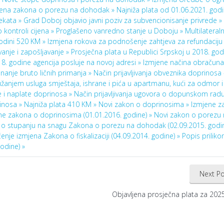
jena zakona o porezu na dohodak »
Najniža plata od 01.06.2021. god
jekata »
Grad Doboj objavio javni poziv za subvencionisanje privrede »
 kontroli cijena »
Proglašeno vanredno stanje u Doboju »
Multilateral
godini 520 KM »
Izmjena rokova za podnošenje zahtjeva za refundaciju
vanje i zapošljavanje »
Prosječna plata u Republici Srpskoj u 2018. godi
8. godine agencija posluje na novoj adresi »
Izmjene načina obračuna 
nanje bruto ličnih primanja »
Način prijavljivanja obveznika doprinosa –
užanjem usluga smještaja, ishrane i pića u apartmanu, kući za odmor i
le i naplate doprinosa »
Način prijavljivanja ugovora o dopunskom rad
rinosa »
Najniža plata 410 KM »
Novi zakon o doprinosima »
Izmjene z
ne zakona o doprinosima (01.01.2016. godine) »
Novi zakon o porezu 
 o stupanju na snagu Zakona o porezu na dohodak (02.09.2015. godin
nje izmjena Zakona o fiskalizaciji (04.09.2014. godine) »
Popis prilik
odine) »
Next Po
Objavljena prosječna plata za 202