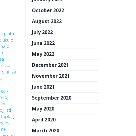
October 2022
August 2022
July 2022
a plata
dluku o
June 2022
ona o
na
May 2022
 sa
December 2021
reska
 plati za
November 2021
 »
o
June 2021
sca »
nižoj
September 2020
DV
May 2020
j listi
 toplog
April 2020
ana na
 na
March 2020
aničenju