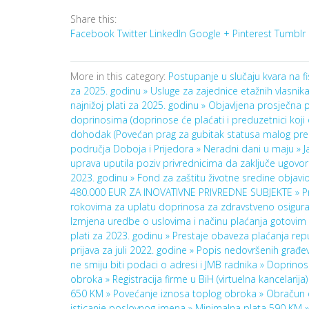
Share this:
Facebook
Twitter
LinkedIn
Google +
Pinterest
Tumblr
More in this category:
Postupanje u slučaju kvara na 
za 2025. godinu »
Usluge za zajednice etažnih vlasnik
najnižoj plati za 2025. godinu »
Objavljena prosječna p
doprinosima (doprinose će plaćati i preduzetnici koji
dohodak (Povećan prag za gubitak statusa malog pre
područja Doboja i Prijedora »
Neradni dani u maju »
J
uprava uputila poziv privrednicima da zaključe ugovo
2023. godinu »
Fond za zaštitu životne sredine objavi
480.000 EUR ZA INOVATIVNE PRIVREDNE SUBJEKTE »
P
rokovima za uplatu doprinosa za zdravstveno osiguran
Izmjena uredbe o uslovima i načinu plaćanja gotov
plati za 2023. godinu »
Prestaje obaveza plaćanja rep
prijava za juli 2022. godine »
Popis nedovršenih građev
ne smiju biti podaci o adresi i JMB radnika »
Doprinosi
obroka »
Registracija firme u BiH (virtuelna kancelarija
650 KM »
Povećanje iznosa toplog obroka »
Obračun 
isticanje poslovnog imena »
Minimalna plata 590 KM 