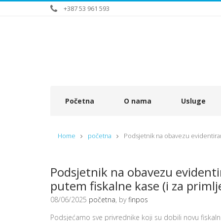
+387 53 961 593
Početna
O nama
Usluge
Home
početna
Podsjetnik na obavezu evidentiran
Podsjetnik na obavezu evident
putem fiskalne kase (i za priml
08/06/2025
početna
, by
finpos
Podsjećamo sve privrednike koji su dobili novu fiska