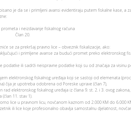
isano je da se i primljeni avansi evidentiraju putem fiskalne kase, a z
zne:
 prometa i neizdavanje fiskalnog računa
Član 20.
 se za prekršaj pravno lice – obveznik fiskalizacije, ako:
uključujući i primljene avanse za budući promet preko elektronskog fi
ne podatke ili sadrži neispravne podatke koji su od značaja za visinu 
jem elektronskog fiskalnog uređaja koji se sastoji od elemenata (pro
una) čija je upotreba odobrena od Poreske uprave (član 7),
d elektronskog fiskalnog uređaja iz člana 9. st. 2. i 3. ovog zakona,
(član 11. stav 1).
govorno lice u pravnom licu, novčanom kaznom od 2.000 KM do 6.000 K
uzetnik ili lice koje profesionalno obavlja samostalnu djelatnost, nov