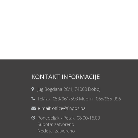
KONTAKT INFORMACIJE
Jug Bogdana 20/1, 74000 Doboj
Tel/fax: 053/961-593 Mobilni: 065/955 996
e-mail: office@finpos.ba
Ponedeljak - Petak: 08.00-16.00
Subota: zatvoreno
Nedelja: zatvoreno