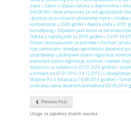
marži »
Zakon o dopuni zakona o doprinosima »
Izm
540,00 KM »
Nove preporuke za rad ugostiteljskih ob
Uputstvo za postepeno ublažavanje mjera »
Uredba o
kompenzacije u 2020. godini »
Najniža plata u 2020. 
porodiljskog »
Objavljeni javni pozivi za samozapošlja
Odluka o najnižoj plati za 2019. godinu »
Od 01.10.201
Primjer obračuna plate za porodilje »
Formule za raču
koje samostalno obavljaju ugostiteljsku djelatnost pr
iznajmljivanje u Jedinstveni sistem registracije, kontro
Jedinstveni sistem registracije, kontrole i naplate dop
doprinosu za solidarnost (01.01.2016. godine) »
Izmje
u primjeni od 01.01.2016. (14.12.2015.) »
Obavještenje
Mišljenje PU o fiskalizaciji (18.09.2014. godine) »
Tumače
povećanja cijena duvanskih prerađevina (02.09.2014. g
Previous Post
Usluge za zajednice etažnih vlasnika