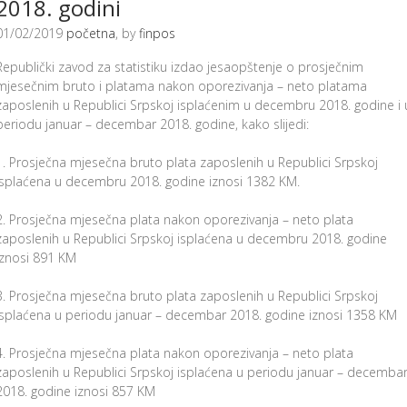
2018. godini
01/02/2019
početna
, by
finpos
Republički zavod za statistiku izdao jesaopštenje o prosječnim
mjesečnim bruto i platama nakon oporezivanja – neto platama
zaposlenih u Republici Srpskoj isplaćenim u decembru 2018. godine i 
periodu januar – decembar 2018. godine, kako slijedi:
1. Prosječna mjesečna bruto plata zaposlenih u Republici Srpskoj
isplaćena u decembru 2018. godine iznosi 1382 KM.
2. Prosječna mjesečna plata nakon oporezivanja – neto plata
zaposlenih u Republici Srpskoj isplaćena u decembru 2018. godine
iznosi 891 KM
3. Prosječna mjesečna bruto plata zaposlenih u Republici Srpskoj
isplaćena u periodu januar – decembar 2018. godine iznosi 1358 KM
4. Prosječna mjesečna plata nakon oporezivanja – neto plata
zaposlenih u Republici Srpskoj isplaćena u periodu januar – decemba
2018. godine iznosi 857 KM