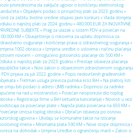
poziv privrednicima da zaključe ugovor o korišćenju elektronskog
sandučeta »
Objavljeni podaci o prosječnoj plati za 2023. godinu »
Fond za zaštitu životne sredine objavio Javni konkurs »
Vlada donijela
odluku o najnižoj plati za 2024. godinu »
480.000 EUR ZA INOVATIVNE
PRIVREDNE SUBJEKTE »
Prag za ulazak u sistem PDV-a povećan na
100.000 KM »
Obavještenje o rokovima za uplatu doprinosa za
zdravstveno osiguranje i korišćenje prava iz zdravstvenog osiguranja »
Izmjena 1002 obrasca »
Izmjena uredbe o uslovima i načinu plaćanja
gotovim novcem – omogućeno gotovinsko plaćanje do 500 KM »
Odluka o najnižoj plati za 2023. godinu »
Prestaje obaveza plaćanja
republičke takse »
Novi zakon o obaveznom zdravstvenom osiguranju
»
PDV prijava za juli 2022. godine »
Popis nedovršenih građevinskih
objekata »
Tretman usluga prevoza putnika kroz BiH »
Na platnoj listi
ne smiju biti podaci o adresi i JMB radnika »
Doprinosi za radnike
upućene na rad u inostranstvo »
Povećan neoporezivi dio toplog
obroka »
Registracija firme u BiH (virtuelna kancelarija) »
Novosti u vezi
podsticaja za povećanje plate »
Najniža plata povećana na 650 KM »
Povećanje iznosa toplog obroka »
Obračun obaveza po osnovu
autorskog ugovora »
Ukidaju se komunalne takse na isticanje
poslovnog imena »
Minimalna plata 590 KM »
Nove stope doprinosa i
poreza na dohodak »
Izmjena Uredbe o ograničenju marži »
Zakon o