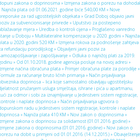
dopuni zakona o doprinosima »
Izmjena zakona o porezu na dohoda
»
Najniža plata od 01.06.2021. godine biće 540,00 KM »
Nove
preporuke za rad ugostiteljskih objekata »
Grad Doboj objavio javni
poziv za subvencionisanje privrede »
Uputstvo za postepeno
ublažavanje mjera »
Uredba o kontroli cijena »
Proglašeno vanredno
stanje u Doboju »
Multilateralne kompenzacije u 2020. godini »
Najniža
plata u 2020. godini 520 KM »
Izmjena rokova za podnošenje zahtjeva
za refundaciju porodiljskog »
Objavljeni javni pozivi za
samozapošljavanje i zapošljavanje »
Odluka o najnižoj plati za 2019.
godinu »
Od 01.10.2018. godine agencija posluje na novoj adresi »
Izmjene načina obračuna plata »
Primjer obračuna plate za porodilje »
Formule za računanje bruto ličnih primanja »
Način prijavljivanja
obveznika doprinosa – lica koje samostalno obavljaju ugostiteljsku
djelatnost pružanjem usluga smještaja, ishrane i pića u apartmanu,
kući za odmor i sobi za iznajmljivanje u Jedinstveni sistem registracije,
kontrole i naplate doprinosa »
Način prijavljivanja ugovora o
dopunskom radu u Jedinstveni sistem registracije, kontrole i naplate
doprinosa »
Najniža plata 410 KM »
Novi zakon o doprinosima »
Izmjene zakona o doprinosu za solidarnost (01.01.2016. godine) »
Izmjene zakona o doprinosima (01.01.2016. godine) »
Novi zakon o
porezu na dobit u primjeni od 01.01.2016. (14.12.2015.) »
Obavještenje