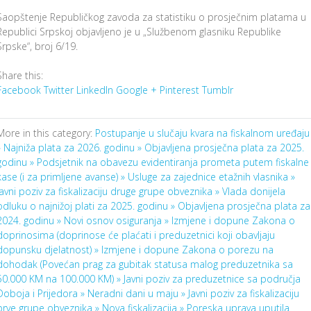
Saopštenje Republičkog zavoda za statistiku o prosječnim platama u
Republici Srpskoj objavljeno je u „Službenom glasniku Republike
Srpske“, broj 6/19.
Share this:
Facebook
Twitter
LinkedIn
Google +
Pinterest
Tumblr
More in this category:
Postupanje u slučaju kvara na fiskalnom uređaju
»
Najniža plata za 2026. godinu »
Objavljena prosječna plata za 2025.
godinu »
Podsjetnik na obavezu evidentiranja prometa putem fiskalne
kase (i za primljene avanse) »
Usluge za zajednice etažnih vlasnika »
Javni poziv za fiskalizaciju druge grupe obveznika »
Vlada donijela
odluku o najnižoj plati za 2025. godinu »
Objavljena prosječna plata za
2024. godinu »
Novi osnov osiguranja »
Izmjene i dopune Zakona o
doprinosima (doprinose će plaćati i preduzetnici koji obavljaju
dopunsku djelatnost) »
Izmjene i dopune Zakona o porezu na
dohodak (Povećan prag za gubitak statusa malog preduzetnika sa
50.000 KM na 100.000 KM) »
Javni poziv za preduzetnice sa područja
Doboja i Prijedora »
Neradni dani u maju »
Javni poziv za fiskalizaciju
prve grupe obveznika »
Nova fiskalizacija »
Poreska uprava uputila