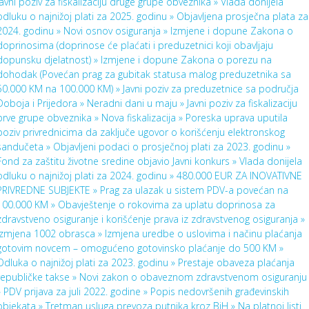
Javni poziv za fiskalizaciju druge grupe obveznika »
Vlada donijela
odluku o najnižoj plati za 2025. godinu »
Objavljena prosječna plata za
2024. godinu »
Novi osnov osiguranja »
Izmjene i dopune Zakona o
doprinosima (doprinose će plaćati i preduzetnici koji obavljaju
dopunsku djelatnost) »
Izmjene i dopune Zakona o porezu na
dohodak (Povećan prag za gubitak statusa malog preduzetnika sa
50.000 KM na 100.000 KM) »
Javni poziv za preduzetnice sa područja
Doboja i Prijedora »
Neradni dani u maju »
Javni poziv za fiskalizaciju
prve grupe obveznika »
Nova fiskalizacija »
Poreska uprava uputila
poziv privrednicima da zaključe ugovor o korišćenju elektronskog
sandučeta »
Objavljeni podaci o prosječnoj plati za 2023. godinu »
Fond za zaštitu životne sredine objavio Javni konkurs »
Vlada donijela
odluku o najnižoj plati za 2024. godinu »
480.000 EUR ZA INOVATIVNE
PRIVREDNE SUBJEKTE »
Prag za ulazak u sistem PDV-a povećan na
100.000 KM »
Obavještenje o rokovima za uplatu doprinosa za
zdravstveno osiguranje i korišćenje prava iz zdravstvenog osiguranja »
Izmjena 1002 obrasca »
Izmjena uredbe o uslovima i načinu plaćanja
gotovim novcem – omogućeno gotovinsko plaćanje do 500 KM »
Odluka o najnižoj plati za 2023. godinu »
Prestaje obaveza plaćanja
republičke takse »
Novi zakon o obaveznom zdravstvenom osiguranju
»
PDV prijava za juli 2022. godine »
Popis nedovršenih građevinskih
objekata »
Tretman usluga prevoza putnika kroz BiH »
Na platnoj listi