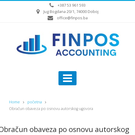
+387 53 961 593
Jug Bogdana 20/1, 74000 Doboj
office@finpos.ba
Home
početna
Obračun obaveza po osnovu autorskog ugovora
Obračun obaveza po osnovu autorskog