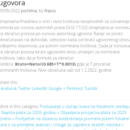
ugovora
20/05/2022
početna
, by
finpos
Izmjenama Pravilnika o vrsti i visini troškova neophodnih za ostvarenje
prihoda po osnovu autorskih prava (Sl.Gl 17/22) izmijenjena je osnovic
za obračun poreza po osnovu autorskog ugovora. Ranije se porez
obračunavao na dohodak, odnosno kada od bruto ugovorenog iznos
odbijemo doprinose, pa potom normirane troškove. Sada je osnovic
za obračun poreza bruto ugovoreni iznos umanjen za normirane
troškove, tako da je formula za obračun
sledeća:
Bruto=Neto/(0.685+T*0.0013)
gdje je T procenat
normiranih troškova. Novi obračuna važi od 1.3.2022. godine.
Share this:
Facebook
Twitter
LinkedIn
Google +
Pinterest
Tumblr
More in this category:
Postupanje u slučaju kvara na fiskalnom uređaju
»
Najniža plata za 2026. godinu »
Objavljena prosječna plata za 2025.
godinu »
Podsjetnik na obavezu evidentiranja prometa putem fiskalne
kase (i za primljene avanse) »
Usluge za zajednice etažnih vlasnika »