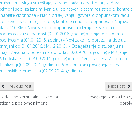
pružanjem usluga smještaja, ishrane i pića u apartmanu, kući za
odmor i sobi za iznajmljivanje u Jedinstveni sistem registracije, kontrol
i naplate doprinosa »
Način prijavljivanja ugovora o dopunskom radu 
Jedinstveni sistem registracije, kontrole i naplate doprinosa »
Najniža
plata 410 KM »
Novi zakon o doprinosima »
Izmjene zakona o
doprinosu za solidarnost (01.01.2016. godine) »
Izmjene zakona o
doprinosima (01.01.2016. godine) »
Novi zakon o porezu na dobit u
primjeni od 01.01.2016. (14.12.2015.) »
Obavještenje o stupanju na
snagu Zakona o porezu na dohodak (02.09.2015. godine) »
Mišljenje
PU o fiskalizaciji (18.09.2014. godine) »
Tumačenje izmjena Zakona o
fiskalizaciji (04.09.2014. godine) »
Popis prilikom povećanja cijena
duvanskih prerađevina (02.09.2014. godine) »
Previous Post
Next Post
Ukidaju se komunalne takse na
Povećanje iznosa toplo
isticanje poslovnog imena
obrok