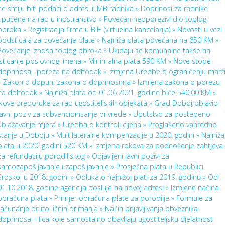
ne smiju biti podaci o adresi i JMB radnika »
Doprinosi za radnike
upućene na rad u inostranstvo »
Povećan neoporezivi dio toplog
obroka »
Registracija firme u BiH (virtuelna kancelarija) »
Novosti u vezi
podsticaja za povećanje plate »
Najniža plata povećana na 650 KM »
Povećanje iznosa toplog obroka »
Ukidaju se komunalne takse na
isticanje poslovnog imena »
Minimalna plata 590 KM »
Nove stope
doprinosa i poreza na dohodak »
Izmjena Uredbe o ograničenju marž
»
Zakon o dopuni zakona o doprinosima »
Izmjena zakona o porezu
na dohodak »
Najniža plata od 01.06.2021. godine biće 540,00 KM »
Nove preporuke za rad ugostiteljskih objekata »
Grad Doboj objavio
javni poziv za subvencionisanje privrede »
Uputstvo za postepeno
ublažavanje mjera »
Uredba o kontroli cijena »
Proglašeno vanredno
stanje u Doboju »
Multilateralne kompenzacije u 2020. godini »
Najniža
plata u 2020. godini 520 KM »
Izmjena rokova za podnošenje zahtjeva
za refundaciju porodiljskog »
Objavljeni javni pozivi za
samozapošljavanje i zapošljavanje »
Prosječna plata u Republici
Srpskoj u 2018. godini »
Odluka o najnižoj plati za 2019. godinu »
Od
01.10.2018. godine agencija posluje na novoj adresi »
Izmjene načina
obračuna plata »
Primjer obračuna plate za porodilje »
Formule za
računanje bruto ličnih primanja »
Način prijavljivanja obveznika
doprinosa – lica koje samostalno obavljaju ugostiteljsku djelatnost