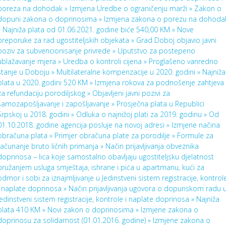
poreza na dohodak »
Izmjena Uredbe o ograničenju marži »
Zakon o
dopuni zakona o doprinosima »
Izmjena zakona o porezu na dohoda
»
Najniža plata od 01.06.2021. godine biće 540,00 KM »
Nove
preporuke za rad ugostiteljskih objekata »
Grad Doboj objavio javni
poziv za subvencionisanje privrede »
Uputstvo za postepeno
ublažavanje mjera »
Uredba o kontroli cijena »
Proglašeno vanredno
stanje u Doboju »
Multilateralne kompenzacije u 2020. godini »
Najniža
plata u 2020. godini 520 KM »
Izmjena rokova za podnošenje zahtjeva
za refundaciju porodiljskog »
Objavljeni javni pozivi za
samozapošljavanje i zapošljavanje »
Prosječna plata u Republici
Srpskoj u 2018. godini »
Odluka o najnižoj plati za 2019. godinu »
Od
01.10.2018. godine agencija posluje na novoj adresi »
Izmjene načina
obračuna plata »
Primjer obračuna plate za porodilje »
Formule za
računanje bruto ličnih primanja »
Način prijavljivanja obveznika
doprinosa – lica koje samostalno obavljaju ugostiteljsku djelatnost
pružanjem usluga smještaja, ishrane i pića u apartmanu, kući za
odmor i sobi za iznajmljivanje u Jedinstveni sistem registracije, kontrol
i naplate doprinosa »
Način prijavljivanja ugovora o dopunskom radu 
Jedinstveni sistem registracije, kontrole i naplate doprinosa »
Najniža
plata 410 KM »
Novi zakon o doprinosima »
Izmjene zakona o
doprinosu za solidarnost (01.01.2016. godine) »
Izmjene zakona o