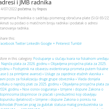
adresi i JMB radnika
14/07/2022
početna
, by
finpos
Izmjenama Pravilnika o sadržaju pismenog obračuna plate (Sl.Gl 65/22
ukinuti su podaci o matičnom broju radnika i podatak o adresi
stanovanja radnika.
Share this:
Facebook
Twitter
LinkedIn
Google +
Pinterest
Tumblr
More in this category:
Postupanje u slučaju kvara na fiskalnom uređaju
»
Najniža plata za 2026. godinu »
Objavljena prosječna plata za 2025.
godinu »
Podsjetnik na obavezu evidentiranja prometa putem fiskalne
kase (i za primljene avanse) »
Usluge za zajednice etažnih vlasnika »
Javni poziv za fiskalizaciju druge grupe obveznika »
Vlada donijela
odluku o najnižoj plati za 2025. godinu »
Objavljena prosječna plata za
2024. godinu »
Novi osnov osiguranja »
Izmjene i dopune Zakona o
doprinosima (doprinose će plaćati i preduzetnici koji obavljaju
dopunsku djelatnost) »
Izmjene i dopune Zakona o porezu na
dohodak (Povećan prag za gubitak statusa malog preduzetnika sa