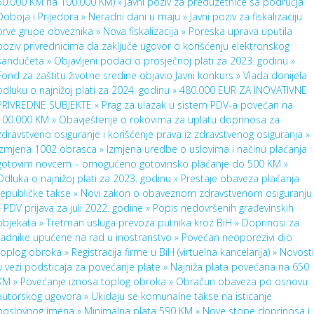
50.000 KM na 100.000 KM) »
Javni poziv za preduzetnice sa područja
Doboja i Prijedora »
Neradni dani u maju »
Javni poziv za fiskalizaciju
prve grupe obveznika »
Nova fiskalizacija »
Poreska uprava uputila
poziv privrednicima da zaključe ugovor o korišćenju elektronskog
sandučeta »
Objavljeni podaci o prosječnoj plati za 2023. godinu »
Fond za zaštitu životne sredine objavio Javni konkurs »
Vlada donijela
odluku o najnižoj plati za 2024. godinu »
480.000 EUR ZA INOVATIVNE
PRIVREDNE SUBJEKTE »
Prag za ulazak u sistem PDV-a povećan na
100.000 KM »
Obavještenje o rokovima za uplatu doprinosa za
zdravstveno osiguranje i korišćenje prava iz zdravstvenog osiguranja »
Izmjena 1002 obrasca »
Izmjena uredbe o uslovima i načinu plaćanja
gotovim novcem – omogućeno gotovinsko plaćanje do 500 KM »
Odluka o najnižoj plati za 2023. godinu »
Prestaje obaveza plaćanja
republičke takse »
Novi zakon o obaveznom zdravstvenom osiguranju
»
PDV prijava za juli 2022. godine »
Popis nedovršenih građevinskih
objekata »
Tretman usluga prevoza putnika kroz BiH »
Doprinosi za
radnike upućene na rad u inostranstvo »
Povećan neoporezivi dio
toplog obroka »
Registracija firme u BiH (virtuelna kancelarija) »
Novosti
u vezi podsticaja za povećanje plate »
Najniža plata povećana na 650
KM »
Povećanje iznosa toplog obroka »
Obračun obaveza po osnovu
autorskog ugovora »
Ukidaju se komunalne takse na isticanje
poslovnog imena »
Minimalna plata 590 KM »
Nove stope doprinosa i