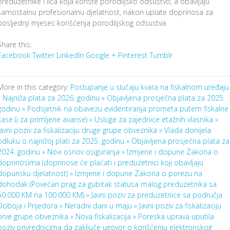
preduzetnike i lica koja koriste porodiljsko odsustvo, a obavljaju
samostalnu profesionalnu djelatnost, nakon uplate doprinosa za
posljednji mjesec korišćenja porodiljskog odsustva.
Share this:
Facebook
Twitter
LinkedIn
Google +
Pinterest
Tumblr
More in this category:
Postupanje u slučaju kvara na fiskalnom uređaju
»
Najniža plata za 2026. godinu »
Objavljena prosječna plata za 2025.
godinu »
Podsjetnik na obavezu evidentiranja prometa putem fiskalne
kase (i za primljene avanse) »
Usluge za zajednice etažnih vlasnika »
Javni poziv za fiskalizaciju druge grupe obveznika »
Vlada donijela
odluku o najnižoj plati za 2025. godinu »
Objavljena prosječna plata za
2024. godinu »
Novi osnov osiguranja »
Izmjene i dopune Zakona o
doprinosima (doprinose će plaćati i preduzetnici koji obavljaju
dopunsku djelatnost) »
Izmjene i dopune Zakona o porezu na
dohodak (Povećan prag za gubitak statusa malog preduzetnika sa
50.000 KM na 100.000 KM) »
Javni poziv za preduzetnice sa područja
Doboja i Prijedora »
Neradni dani u maju »
Javni poziv za fiskalizaciju
prve grupe obveznika »
Nova fiskalizacija »
Poreska uprava uputila
poziv privrednicima da zaključe ugovor o korišćenju elektronskog