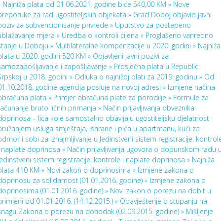
»
Najniža plata od 01.06.2021. godine biće 540,00 KM »
Nove
preporuke za rad ugostiteljskih objekata »
Grad Doboj objavio javni
poziv za subvencionisanje privrede »
Uputstvo za postepeno
ublažavanje mjera »
Uredba o kontroli cijena »
Proglašeno vanredno
stanje u Doboju »
Multilateralne kompenzacije u 2020. godini »
Najniža
plata u 2020. godini 520 KM »
Objavljeni javni pozivi za
samozapošljavanje i zapošljavanje »
Prosječna plata u Republici
Srpskoj u 2018. godini »
Odluka o najnižoj plati za 2019. godinu »
Od
01.10.2018. godine agencija posluje na novoj adresi »
Izmjene načina
obračuna plata »
Primjer obračuna plate za porodilje »
Formule za
računanje bruto ličnih primanja »
Način prijavljivanja obveznika
doprinosa – lica koje samostalno obavljaju ugostiteljsku djelatnost
pružanjem usluga smještaja, ishrane i pića u apartmanu, kući za
odmor i sobi za iznajmljivanje u Jedinstveni sistem registracije, kontrol
i naplate doprinosa »
Način prijavljivanja ugovora o dopunskom radu 
Jedinstveni sistem registracije, kontrole i naplate doprinosa »
Najniža
plata 410 KM »
Novi zakon o doprinosima »
Izmjene zakona o
doprinosu za solidarnost (01.01.2016. godine) »
Izmjene zakona o
doprinosima (01.01.2016. godine) »
Novi zakon o porezu na dobit u
primjeni od 01.01.2016. (14.12.2015.) »
Obavještenje o stupanju na
snagu Zakona o porezu na dohodak (02.09.2015. godine) »
Mišljenje