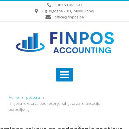
+387 53 961 593
Jug Bogdana 20/1, 74000 Doboj
office@finpos.ba
Home
početna
Izmjena rokova za podnošenje zahtjeva za refundaciju
porodiljskog