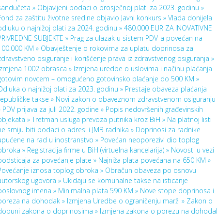
sandučeta »
Objavljeni podaci o prosječnoj plati za 2023. godinu »
Fond za zaštitu životne sredine objavio Javni konkurs »
Vlada donijela
odluku o najnižoj plati za 2024. godinu »
480.000 EUR ZA INOVATIVNE
PRIVREDNE SUBJEKTE »
Prag za ulazak u sistem PDV-a povećan na
100.000 KM »
Obavještenje o rokovima za uplatu doprinosa za
zdravstveno osiguranje i korišćenje prava iz zdravstvenog osiguranja »
Izmjena 1002 obrasca »
Izmjena uredbe o uslovima i načinu plaćanja
gotovim novcem – omogućeno gotovinsko plaćanje do 500 KM »
Odluka o najnižoj plati za 2023. godinu »
Prestaje obaveza plaćanja
republičke takse »
Novi zakon o obaveznom zdravstvenom osiguranju
»
PDV prijava za juli 2022. godine »
Popis nedovršenih građevinskih
objekata »
Tretman usluga prevoza putnika kroz BiH »
Na platnoj listi
ne smiju biti podaci o adresi i JMB radnika »
Doprinosi za radnike
upućene na rad u inostranstvo »
Povećan neoporezivi dio toplog
obroka »
Registracija firme u BiH (virtuelna kancelarija) »
Novosti u vezi
podsticaja za povećanje plate »
Najniža plata povećana na 650 KM »
Povećanje iznosa toplog obroka »
Obračun obaveza po osnovu
autorskog ugovora »
Ukidaju se komunalne takse na isticanje
poslovnog imena »
Minimalna plata 590 KM »
Nove stope doprinosa i
poreza na dohodak »
Izmjena Uredbe o ograničenju marži »
Zakon o
dopuni zakona o doprinosima »
Izmjena zakona o porezu na dohoda