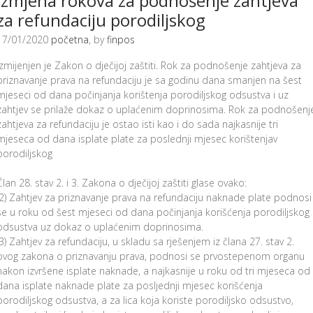
Izmjena rokova za podnošenje zahtjeva
za refundaciju porodiljskog
17/01/2020
početna
, by
finpos
Izmijenjen je Zakon o dječijoj zaštiti. Rok za podnošenje zahtjeva za
priznavanje prava na refundaciju je sa godinu dana smanjen na šest
mjeseci od dana počinjanja korištenja porodiljskog odsustva i uz
zahtjev se prilaže dokaz o uplaćenim doprinosima. Rok za podnošenj
zahtjeva za refundaciju je ostao isti kao i do sada najkasnije tri
mjeseca od dana isplate plate za poslednji mjesec korištenjav
porodiljskog
Član 28. stav 2. i 3. Zakona o dječijoj zaštiti glase ovako:
(2) Zahtjev za priznavanje prava na refundaciju naknade plate podnosi
se u roku od šest mjeseci od dana počinjanja korišćenja porodiljskog
odsustva uz dokaz o uplaćenim doprinosima.
(3) Zahtjev za refundaciju, u skladu sa rješenjem iz člana 27. stav 2.
ovog zakona o priznavanju prava, podnosi se prvostepenom organu
nakon izvršene isplate naknade, a najkasnije u roku od tri mjeseca od
dana isplate naknade plate za posljednji mjesec korišćenja
porodiljskog odsustva, a za lica koja koriste porodiljsko odsustvo,