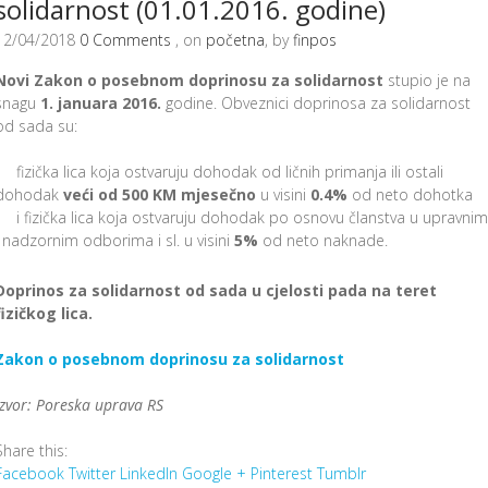
solidarnost (01.01.2016. godine)
12/04/2018
0 Comments
, on
početna
, by
finpos
Novi Zakon o posebnom doprinosu za solidarnost
stupio je na
snagu
1. januara 2016.
godine. Obveznici doprinosa za solidarnost
od sada su:
fizička lica koja ostvaruju dohodak od ličnih primanja ili ostali
dohodak
veći od 500 KM mjesečno
u visini
0.4%
od neto dohotka
i fizička lica koja ostvaruju dohodak po osnovu članstva u upravnim
i nadzornim odborima i sl. u visini
5%
od neto naknade.
Doprinos za solidarnost od sada u cjelosti pada na teret
fizičkog lica.
Zakon o posebnom doprinosu za solidarnost
Izvor: Poreska uprava RS
Share this:
Facebook
Twitter
LinkedIn
Google +
Pinterest
Tumblr