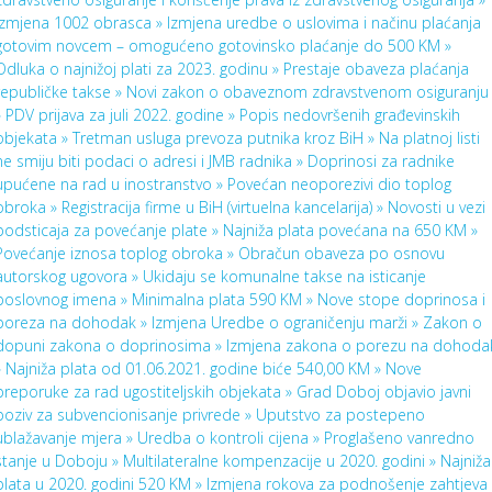
Izmjena 1002 obrasca »
Izmjena uredbe o uslovima i načinu plaćanja
gotovim novcem – omogućeno gotovinsko plaćanje do 500 KM »
Odluka o najnižoj plati za 2023. godinu »
Prestaje obaveza plaćanja
republičke takse »
Novi zakon o obaveznom zdravstvenom osiguranju
»
PDV prijava za juli 2022. godine »
Popis nedovršenih građevinskih
objekata »
Tretman usluga prevoza putnika kroz BiH »
Na platnoj listi
ne smiju biti podaci o adresi i JMB radnika »
Doprinosi za radnike
upućene na rad u inostranstvo »
Povećan neoporezivi dio toplog
obroka »
Registracija firme u BiH (virtuelna kancelarija) »
Novosti u vezi
podsticaja za povećanje plate »
Najniža plata povećana na 650 KM »
Povećanje iznosa toplog obroka »
Obračun obaveza po osnovu
autorskog ugovora »
Ukidaju se komunalne takse na isticanje
poslovnog imena »
Minimalna plata 590 KM »
Nove stope doprinosa i
poreza na dohodak »
Izmjena Uredbe o ograničenju marži »
Zakon o
dopuni zakona o doprinosima »
Izmjena zakona o porezu na dohoda
»
Najniža plata od 01.06.2021. godine biće 540,00 KM »
Nove
preporuke za rad ugostiteljskih objekata »
Grad Doboj objavio javni
poziv za subvencionisanje privrede »
Uputstvo za postepeno
ublažavanje mjera »
Uredba o kontroli cijena »
Proglašeno vanredno
stanje u Doboju »
Multilateralne kompenzacije u 2020. godini »
Najniža
plata u 2020. godini 520 KM »
Izmjena rokova za podnošenje zahtjeva