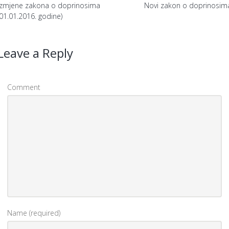
Izmjene zakona o doprinosima
Novi zakon o doprinosim
(01.01.2016. godine)
Leave a Reply
Comment
Name (required)