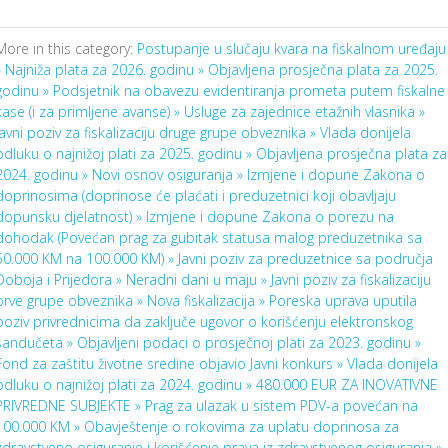
More in this category:
Postupanje u slučaju kvara na fiskalnom uređaju
»
Najniža plata za 2026. godinu »
Objavljena prosječna plata za 2025.
godinu »
Podsjetnik na obavezu evidentiranja prometa putem fiskalne
kase (i za primljene avanse) »
Usluge za zajednice etažnih vlasnika »
Javni poziv za fiskalizaciju druge grupe obveznika »
Vlada donijela
odluku o najnižoj plati za 2025. godinu »
Objavljena prosječna plata za
2024. godinu »
Novi osnov osiguranja »
Izmjene i dopune Zakona o
doprinosima (doprinose će plaćati i preduzetnici koji obavljaju
dopunsku djelatnost) »
Izmjene i dopune Zakona o porezu na
dohodak (Povećan prag za gubitak statusa malog preduzetnika sa
50.000 KM na 100.000 KM) »
Javni poziv za preduzetnice sa područja
Doboja i Prijedora »
Neradni dani u maju »
Javni poziv za fiskalizaciju
prve grupe obveznika »
Nova fiskalizacija »
Poreska uprava uputila
poziv privrednicima da zaključe ugovor o korišćenju elektronskog
sandučeta »
Objavljeni podaci o prosječnoj plati za 2023. godinu »
Fond za zaštitu životne sredine objavio Javni konkurs »
Vlada donijela
odluku o najnižoj plati za 2024. godinu »
480.000 EUR ZA INOVATIVNE
PRIVREDNE SUBJEKTE »
Prag za ulazak u sistem PDV-a povećan na
100.000 KM »
Obavještenje o rokovima za uplatu doprinosa za
zdravstveno osiguranje i korišćenje prava iz zdravstvenog osiguranja »