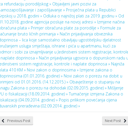
za refundaciju porodiljskog »
Objavljeni javni pozivi za
samozapošljavanje i zapošljavanje »
Prosječna plata u Republici
Srpskoj u 2018. godini »
Odluka o najnižoj plati za 2019. godinu »
Od
01.10.2018. godine agencija posluje na novoj adresi »
Izmjene načina
obračuna plata »
Primjer obračuna plate za porodilje »
Formule za
računanje bruto ličnih primanja »
Način prijavljivanja obveznika
doprinosa – lica koje samostalno obavljaju ugostiteljsku djelatnost
pružanjem usluga smještaja, ishrane i pića u apartmanu, kući za
odmor i sobi za iznajmljivanje u Jedinstveni sistem registracije, kontrol
i naplate doprinosa »
Način prijavljivanja ugovora o dopunskom radu 
Jedinstveni sistem registracije, kontrole i naplate doprinosa »
Najniža
plata 410 KM »
Novi zakon o doprinosima »
Izmjene zakona o
doprinosima (01.01.2016. godine) »
Novi zakon o porezu na dobit u
primjeni od 01.01.2016. (14.12.2015.) »
Obavještenje o stupanju na
snagu Zakona o porezu na dohodak (02.09.2015. godine) »
Mišljenje
PU o fiskalizaciji (18.09.2014. godine) »
Tumačenje izmjena Zakona o
fiskalizaciji (04.09.2014. godine) »
Popis prilikom povećanja cijena
duvanskih prerađevina (02.09.2014. godine) »
Previous Post
Next Post