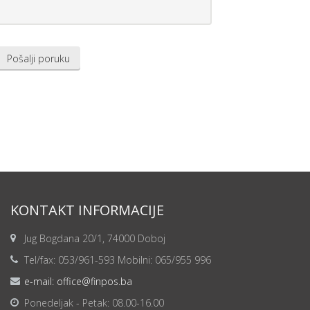
KONTAKT INFORMACIJE
Jug Bogdana 20/1, 74000 Doboj
Tel/fax: 053/961-593 Mobilni: 065/955 996
e-mail: office@finpos.ba
Ponedeljak - Petak: 08.00-16.00