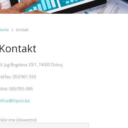
Obavljanje platnog prometa, finansijskih izvještaja, kalkulisanje cijena...
Home
Kontakt
Kontakt
Ul. Jug Bogdana 20/1, 74000 Doboj
Tel/fax: 053/961-593
Mob: 065/955-996
office@finpos.ba
Vaše ime (obavezno)