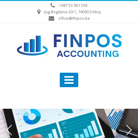
+387 53 961 593
Jug Bogdana 20/1, 74000 Doboj
office@finpos.ba