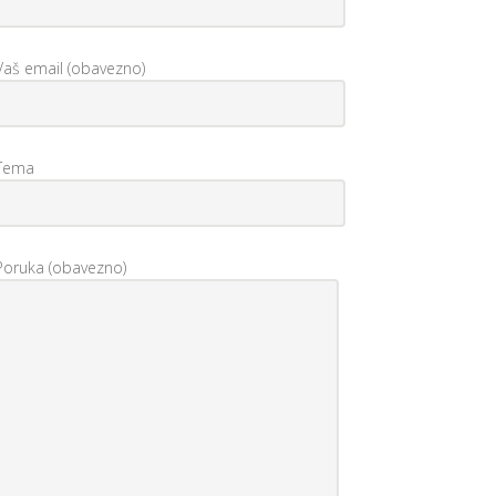
Vaš email (obavezno)
Tema
Poruka (obavezno)