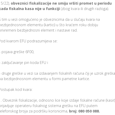
15/22),
obveznici fiskalizacije ne smiju vršiti promet u periodu
kada fiskalna kasa nije u funkciji
(zbog kvara ili drugih razloga).
S tim u vezi omogućeno je obveznicima da u slučaju kvara na
bezbjednosnom elementu (kartici) u što kraćem roku dobiju
privremeni bezbjednosni element i nastave rad.
Pod kvarom EFU podrazumijeva se:
– pojava greške 6F00,
– zaključavanje pin koda EFU i
– druge greške u vezi sa izdavanjem fiskalnih računa čiji je uzrok grešk
na bezbjednosnom elementu u formi pametne kartice.
Postupak kod kvara:
Obveznik fiskalizacije, odnosno lice koje izdaje fiskalne račune (kasir)
prijavljuje operateru fiskalnog sistema grešku na EFU putem
telefonskog broja za podršku korisnicima,
broj: 080 050 088.