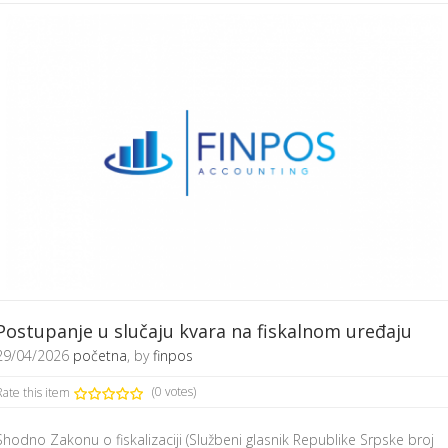
Postupanje u slučaju kvara na fiskalnom uređaju
29/04/2026
početna
, by
finpos
Rate this item
(0 votes)
Shodno Zakonu o fiskalizaciji (Službeni glasnik Republike Srpske broj