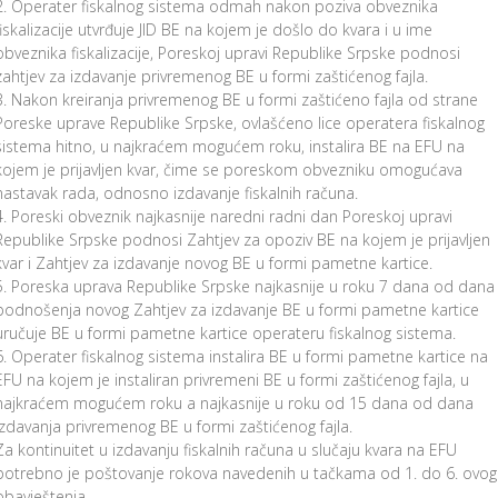
Operater fiskalnog sistema odmah nakon poziva obveznika
fiskalizacije utvrđuje JID BE na kojem je došlo do kvara i u ime
obveznika fiskalizacije, Poreskoj upravi Republike Srpske podnosi
zahtjev za izdavanje privremenog BE u formi zaštićenog fajla.
Nakon kreiranja privremenog BE u formi zaštićeno fajla od strane
Poreske uprave Republike Srpske, ovlašćeno lice operatera fiskalnog
sistema hitno, u najkraćem mogućem roku, instalira BE na EFU na
kojem je prijavljen kvar, čime se poreskom obvezniku omogućava
nastavak rada, odnosno izdavanje fiskalnih računa.
Poreski obveznik najkasnije naredni radni dan Poreskoj upravi
Republike Srpske podnosi Zahtjev za opoziv BE na kojem je prijavljen
kvar i Zahtjev za izdavanje novog BE u formi pametne kartice.
Poreska uprava Republike Srpske najkasnije u roku 7 dana od dana
podnošenja novog Zahtjev za izdavanje BE u formi pametne kartice
uručuje BE u formi pametne kartice operateru fiskalnog sistema.
Operater fiskalnog sistema instalira BE u formi pametne kartice na
EFU na kojem je instaliran privremeni BE u formi zaštićenog fajla, u
najkraćem mogućem roku a najkasnije u roku od 15 dana od dana
izdavanja privremenog BE u formi zaštićenog fajla.
Za kontinuitet u izdavanju fiskalnih računa u slučaju kvara na EFU
potrebno je poštovanje rokova navedenih u tačkama od 1. do 6. ovog
obavještenja.