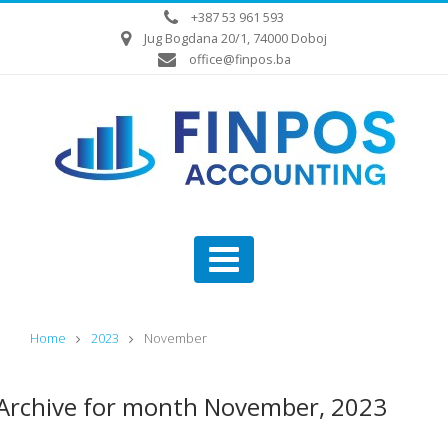
+387 53 961 593
Jug Bogdana 20/1, 74000 Doboj
office@finpos.ba
Home
2023
November
Archive for month November, 2023