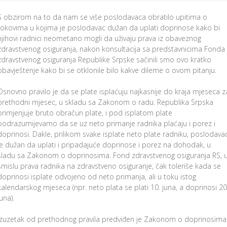
S obzirom na to da nam se više poslodavaca obratilo upitima o
rokovima u kojima je poslodavac dužan da uplati doprinose kako bi
njihovi radnici neometano mogli da uživaju prava iz obaveznog
zdravstvenog osiguranja, nakon konsultacija sa predstavnicima Fonda
zdravstvenog osiguranja Republike Srpske sačinili smo ovo kratko
obavještenje kako bi se otklonile bilo kakve dileme o ovom pitanju.
Osnovno pravilo je da se plate isplaćuju najkasnije do kraja mjeseca z
prethodni mjesec, u skladu sa Zakonom o radu. Republika Srpska
primjenjuje bruto obračun plate, i pod isplatom plate
podrazumijevamo da se uz neto primanje radnika plaćaju i porez i
doprinosi. Dakle, prilikom svake isplate neto plate radniku, poslodava
je dužan da uplati i pripadajuće doprinose i porez na dohodak, u
sladu sa Zakonom o doprinosima. Fond zdravstvenog osiguranja RS, 
smislu prava radnika na zdravstveno osiguranje, čak toleriše kada se
doprinosi isplate odvojeno od neto primanja, ali u toku istog
kalendarskog mjeseca (npr. neto plata se plati 10. juna, a doprinosi 20
juna).
Izuzetak od prethodnog pravila predviđen je Zakonom o doprinosima