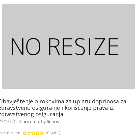
Obavještenje o rokovima za uplatu doprinosa za
zdravstveno osiguranje i korišćenje prava iz
zdravstvenog osiguranja
23/11/2023
početna
, by
finpos
Rate this item
(0 votes)