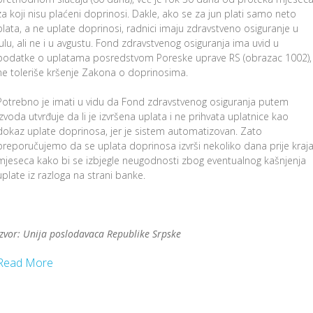
za koji nisu plaćeni doprinosi. Dakle, ako se za jun plati samo neto
plata, a ne uplate doprinosi, radnici imaju zdravstveno osiguranje u
julu, ali ne i u avgustu. Fond zdravstvenog osiguranja ima uvid u
podatke o uplatama posredstvom Poreske uprave RS (obrazac 1002), 
ne toleriše kršenje Zakona o doprinosima.
Potrebno je imati u vidu da Fond zdravstvenog osiguranja putem
izvoda utvrđuje da li je izvršena uplata i ne prihvata uplatnice kao
dokaz uplate doprinosa, jer je sistem automatizovan. Zato
preporučujemo da se uplata doprinosa izvrši nekoliko dana prije kraj
mjeseca kako bi se izbjegle neugodnosti zbog eventualnog kašnjenja
uplate iz razloga na strani banke.
Izvor: Unija poslodavaca Republike Srpske
Read More