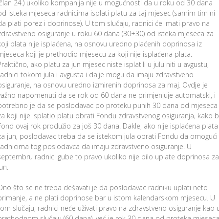
(član 24.) ukoliko kompanija nije u mogućnosti da u roku od 30 dana
od isteka mjeseca radnicima isplati platu za taj mjesec (samim tim ni
da plati porez i doprinose). U tom slučaju, radnici će imati pravo na
zdravstveno osiguranje u roku 60 dana (30+30) od isteka mjeseca za
koji plata nije isplaćena, na osnovu uredno plaćenih doprinosa iz
mjeseca koji je prethodio mjesecu za koji nije isplaćena plata.
Praktično, ako platu za jun mjesec niste isplatili u julu niti u avgustu,
radnici tokom jula i avgusta i dalje mogu da imaju zdravstveno
osiguranje, na osnovu uredno izmirenih doprinosa za maj. Ovdje je
važno napomenuti da se rok od 60 dana ne primjenjuje automatski, i
potrebno je da se poslodavac po proteku punih 30 dana od mjeseca
za koji nije isplatio platu obrati Fondu zdravstvenog osiguranja, kako b
Fond ovaj rok produžio za još 30 dana. Dakle, ako nije isplaćena plata
za jun, poslodavac treba da se istekom jula obrati Fondu da omogući
radnicima tog poslodavca da imaju zdravstveno osiguranje. U
septembru radnici gube to pravo ukoliko nije bilo uplate doprinosa za
jun.
Ono što se ne treba dešavati je da poslodavac radniku uplati neto
primanje, a ne plati doprinose bar u istom kalendarskom mjesecu. U
tom slučaju, radnici neće uživati pravo na zdravstveno osiguranje kao 
prethodnom slučaju (60 dana), već je rok 30 dana od proteka mjesec