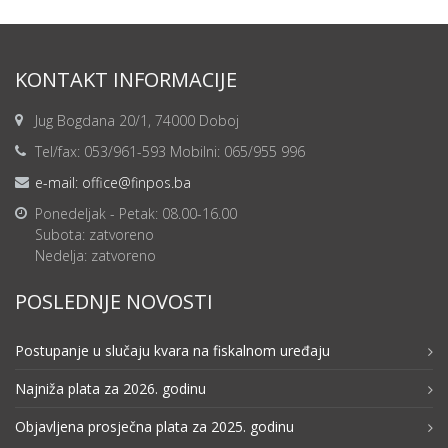
KONTAKT INFORMACIJE
Jug Bogdana 20/1, 74000 Doboj
Tel/fax: 053/961-593 Mobilni: 065/955 996
e-mail: office@finpos.ba
Ponedeljak - Petak: 08.00-16.00
Subota: zatvoreno
Nedelja: zatvoreno
POSLEDNJE NOVOSTI
Postupanje u slučaju kvara na fiskalnom uređaju
Najniža plata za 2026. godinu
Objavljena prosječna plata za 2025. godinu